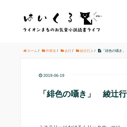
ホーム
/
作家名
/
あ行
/
綾辻行人
/
「緋色の囁き」
2019-06-19
「緋色の囁き」 綾辻行