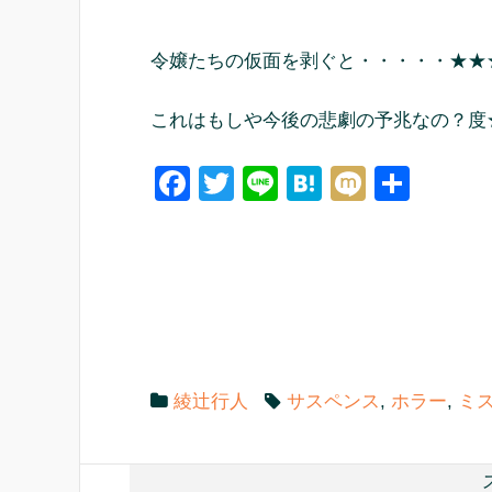
令嬢たちの仮面を剥ぐと・・・・・★★
これはもしや今後の悲劇の予兆なの？度
F
T
Li
H
M
共
a
wi
n
at
ixi
有
c
tt
e
e
e
er
n
b
a
o
o
綾辻行人
サスペンス
,
ホラー
,
ミ
k