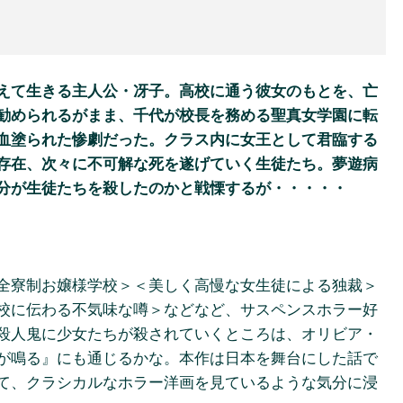
えて生きる主人公・冴子。高校に通う彼女のもとを、亡
勧められるがまま、千代が校長を務める聖真女学園に転
血塗られた惨劇だった。クラス内に女王として君臨する
存在、次々に不可解な死を遂げていく生徒たち。夢遊病
分が生徒たちを殺したのかと戦慄するが・・・・・
全寮制お嬢様学校＞＜美しく高慢な女生徒による独裁＞
校に伝わる不気味な噂＞などなど、サスペンスホラー好
殺人鬼に少女たちが殺されていくところは、オリビア・
が鳴る』にも通じるかな。本作は日本を舞台にした話で
て、クラシカルなホラー洋画を見ているような気分に浸