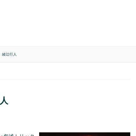
 綾辻行人
人