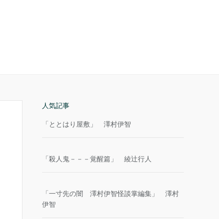
人気記事
「ととはり屋敷」 澤村伊智
「殺人鬼－－－覚醒篇」 綾辻行人
「一寸先の闇 澤村伊智怪談掌編集」 澤村
伊智