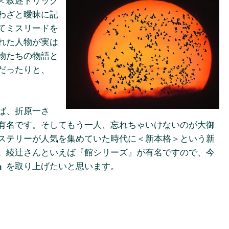
＜叙述トリック
わざと曖昧に記
てミスリードを
れた人物が実は
物たちの物語と
だったりと、
ば、折原一さ
有名です。そしてもう一人、忘れちゃいけないのが大御
ステリーが人気を集めていた時代に＜新本格＞という新
。綾辻さんといえば『館シリーズ』が有名ですので、今
』
を取り上げたいと思います。