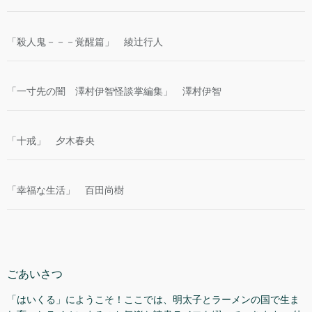
k
「殺人鬼－－－覚醒篇」 綾辻行人
「一寸先の闇 澤村伊智怪談掌編集」 澤村伊智
「十戒」 夕木春央
「幸福な生活」 百田尚樹
ごあいさつ
「はいくる」にようこそ！ここでは、明太子とラーメンの国で生ま