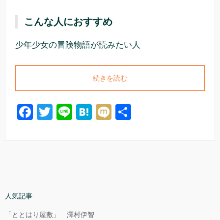
こんな人におすすめ
少年少女の冒険物語が読みたい人
続きを読む
F
T
Li
H
M
共
a
wi
n
at
ixi
有
c
tt
e
e
e
er
n
b
a
o
人気記事
o
「ととはり屋敷」 澤村伊智