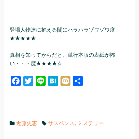
登場人物達に抱える闇にハラハラゾワゾワ度
★★★★★
真相を知ってからだと、単行本版の表紙が怖
い・・・度★★★★☆
F
T
Li
H
M
共
a
wi
n
at
ixi
有
c
tt
e
e
e
er
n
b
a
近藤史恵
サスペンス
,
ミステリー
o