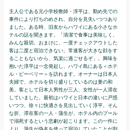
主人公である元小学校教師・淳平は、勤め先での
事件により打ちのめされ、自分を見失いつつあり
ました。ある時、旧友からハワイにある小さなホ
テルの話を聞きます。「清潔で食事は美味しく、
みんな親切。おまけに、一度チェックアウトした
客は二度と宿泊できない。常連客が大きな顔をす
ることもないから、気楽に過ごせるぞ」。興味を
抱いた淳平は一念発起し、ハワイ島にある＜ホテ
ル・ピーベリー＞を訪れます。オーナーは日本人
夫婦で、ホテルを切り盛りしているのは妻の和
美。客として日本人男性が三人、女性が一人滞在
していました。最初はハワイと日本の違いに戸惑
いつつ、徐々に快適さを見出していく淳平。そん
な折、滞在客の一人・蒲生が、ホテル内のプール
で溺死するという悲劇が起こります。この一件に
より、蒲生が偽名を使って宿泊していたことが判