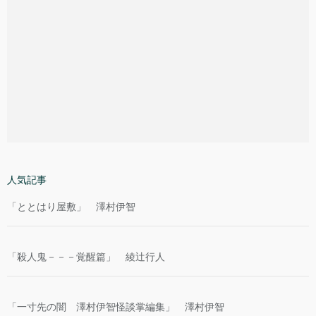
人気記事
「ととはり屋敷」 澤村伊智
「殺人鬼－－－覚醒篇」 綾辻行人
「一寸先の闇 澤村伊智怪談掌編集」 澤村伊智