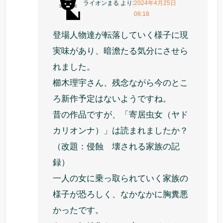
ライオンまる
より:
2024年4月25日
08:18
登場人物達が転落していく様子に現
実味があり、暗澹たる気分にさせら
れました。
櫛木理宇さん、残念ながら今のとこ
ろ新作予定はないようですね。
昔の作品ですが、「寄居虫女（ヤド
カリオンナ）」は読まれましたか？
（改題：侵蝕 壊される家族の記
録）
一人の女に乗っ取られていく家族の
様子が恐ろしく、なかなかに胸糞悪
かったです。