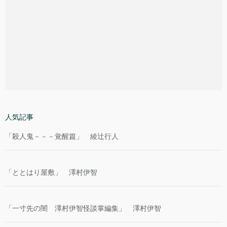
人気記事
「殺人鬼－－－覚醒篇」 綾辻行人
「ととはり屋敷」 澤村伊智
「一寸先の闇 澤村伊智怪談掌編集」 澤村伊智