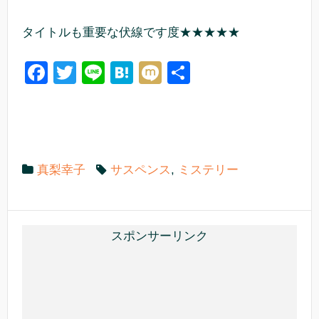
タイトルも重要な伏線です度★★★★★
F
T
Li
H
M
共
a
wi
n
at
ixi
有
c
tt
e
e
e
er
n
b
a
真梨幸子
サスペンス
,
ミステリー
o
o
k
スポンサーリンク