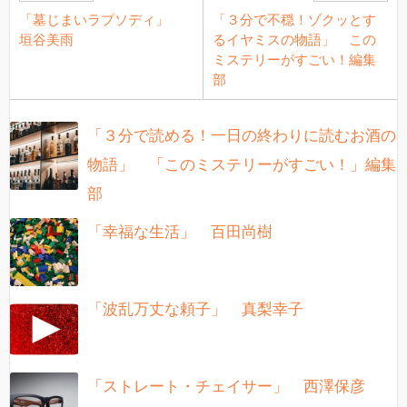
「墓じまいラプソディ」
「３分で不穏！ゾクッとす
垣谷美雨
るイヤミスの物語」 この
ミステリーがすごい！編集
部
「３分で読める！一日の終わりに読むお酒の
物語」 「このミステリーがすごい！」編集
部
「幸福な生活」 百田尚樹
「波乱万丈な頼子」 真梨幸子
「ストレート・チェイサー」 西澤保彦