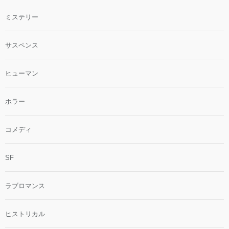
ミステリー
サスペンス
ヒューマン
ホラー
コメディ
SF
ラブロマンス
ヒストリカル