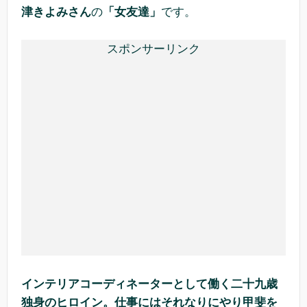
津きよみさん
の
「女友達」
です。
スポンサーリンク
インテリアコーディネーターとして働く二十九歳
独身のヒロイン。仕事にはそれなりにやり甲斐を