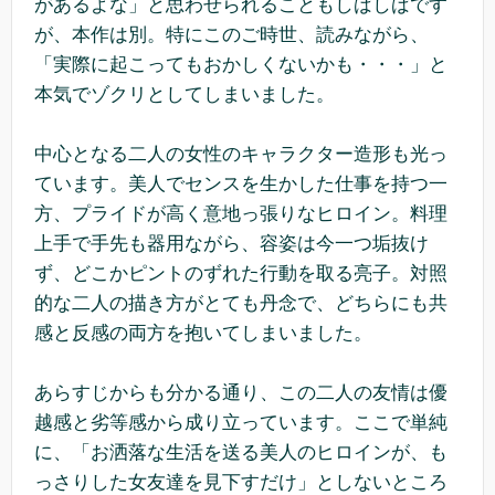
があるよな」と思わせられることもしばしばです
が、本作は別。特にこのご時世、読みながら、
「実際に起こってもおかしくないかも・・・」と
本気でゾクリとしてしまいました。
中心となる二人の女性のキャラクター造形も光っ
ています。美人でセンスを生かした仕事を持つ一
方、プライドが高く意地っ張りなヒロイン。料理
上手で手先も器用ながら、容姿は今一つ垢抜け
ず、どこかピントのずれた行動を取る亮子。対照
的な二人の描き方がとても丹念で、どちらにも共
感と反感の両方を抱いてしまいました。
あらすじからも分かる通り、この二人の友情は優
越感と劣等感から成り立っています。ここで単純
に、「お洒落な生活を送る美人のヒロインが、も
っさりした女友達を見下すだけ」としないところ