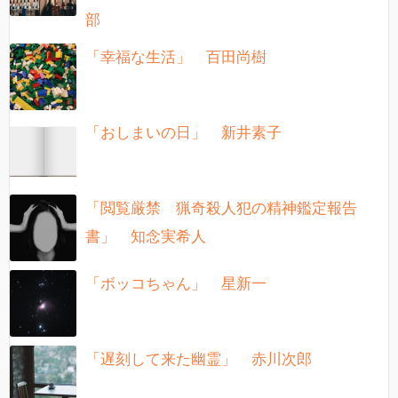
部
「幸福な生活」 百田尚樹
「おしまいの日」 新井素子
「閲覧厳禁 猟奇殺人犯の精神鑑定報告
書」 知念実希人
「ボッコちゃん」 星新一
「遅刻して来た幽霊」 赤川次郎