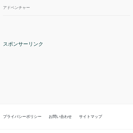
アドベンチャー
スポンサーリンク
プライバシーポリシー
お問い合わせ
サイトマップ