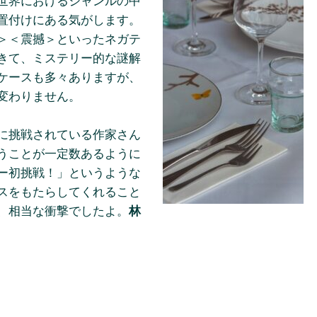
世界におけるジャンルの中
置付けにある気がします。
＞＜震撼＞といったネガテ
きて、ミステリー的な謎解
ケースも多々ありますが、
変わりません。
に挑戦されている作家さん
うことが一定数あるように
ー初挑戦！」というような
スをもたらしてくれること
、相当な衝撃でしたよ。
林