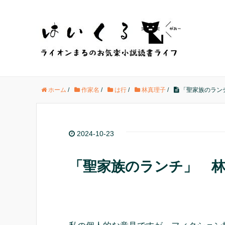
ホーム
/
作家名
/
は行
/
林真理子
/
「聖家族のラン
2024-10-23
「聖家族のランチ」 