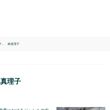
チ」 林真理子
林真理子