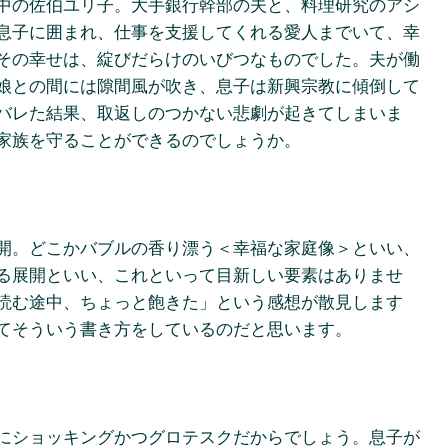
中の佐伯ユリ子。大手銀行幹部の夫と、料理研究のアシ
息子に囲まれ、仕事を支援してくれる愛人までいて、幸
その幸せは、綻びだらけのいびつなものでした。夫が働
娘との間には隙間風が吹き、息子は新興宗教に傾倒して
バレた結果、取返しのつかない悲劇が起きてしまいま
家族を守ることができるのでしょうか。
開。どこかバブルの香り漂う＜幸福な家庭像＞といい、
る展開といい、これといって目新しい要素はありませ
読む途中、ちょっと飽きた」という感想が散見します
てそういう書き方をしているのだと思います。
にショッキングかつグロテスクだからでしょう。息子が