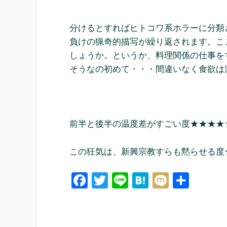
分けるとすればヒトコワ系ホラーに分類
負けの猟奇的描写が繰り返されます。こ
しょうか。というか、料理関係の仕事を
そうなの初めて・・・間違いなく食欲は
前半と後半の温度差がすごい度★★★★
この狂気は、新興宗教すらも黙らせる度
F
T
Li
H
M
共
a
wi
n
at
ixi
有
c
tt
e
e