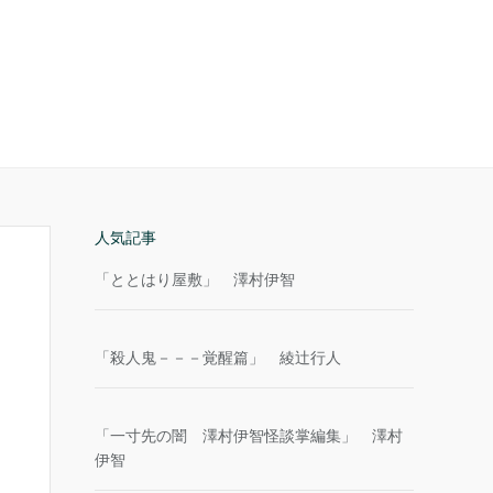
人気記事
「ととはり屋敷」 澤村伊智
「殺人鬼－－－覚醒篇」 綾辻行人
「一寸先の闇 澤村伊智怪談掌編集」 澤村
伊智