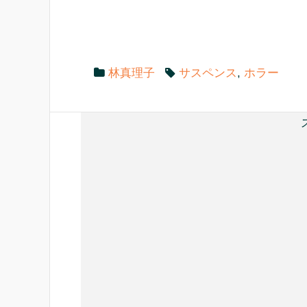
e
er
n
b
a
o
o
林真理子
サスペンス
,
ホラー
k