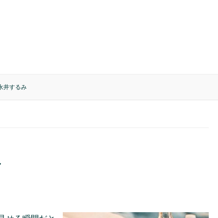
永井するみ
み