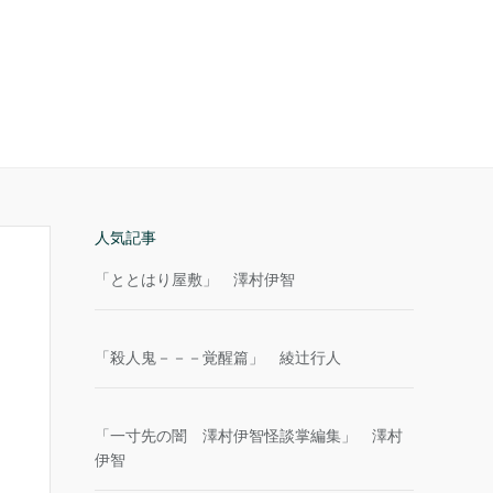
人気記事
「ととはり屋敷」 澤村伊智
「殺人鬼－－－覚醒篇」 綾辻行人
「一寸先の闇 澤村伊智怪談掌編集」 澤村
伊智