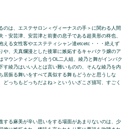
るのは、エステサロン＜ヴィーナスの手＞に関わる人間
夫・安芸津、安芸津と前妻の息子である超美形の柊也、
える女性客やエステティシャン達etcetc・・・絶えず
りや、天真爛漫とした後輩に嫉妬するキャバクラ嬢のア
はマウンティングし合うOL二人組、綾乃と舞がインパク
下す綾乃はいい人とは言い難いものの、そんな綾乃を内
ち居振る舞いをすべて真似する舞もどうかと思うしな
、どっちもどっちだよね＞といういざこざ描写、すごく
進する麻美が辛い思いをする場面があまりないのは、少