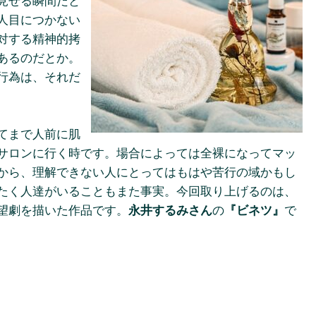
見せる瞬間だと
人目につかない
対する精神的拷
あるのだとか。
行為は、それだ
てまで人前に肌
サロンに行く時です。場合によっては全裸になってマッ
から、理解できない人にとってはもはや苦行の域かもし
たく人達がいることもまた事実。今回取り上げるのは、
望劇を描いた作品です。
永井するみさん
の
『ビネツ』
で