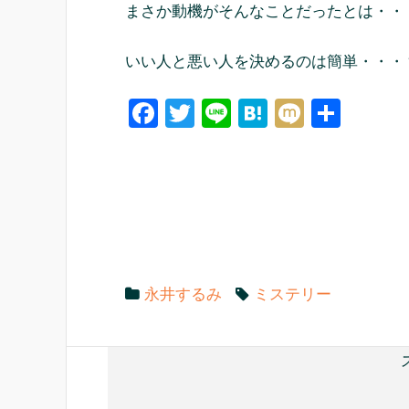
まさか動機がそんなことだったとは・・
いい人と悪い人を決めるのは簡単・・・
F
T
Li
H
M
共
a
wi
n
at
ixi
有
c
tt
e
e
e
er
n
b
a
o
o
永井するみ
ミステリー
k