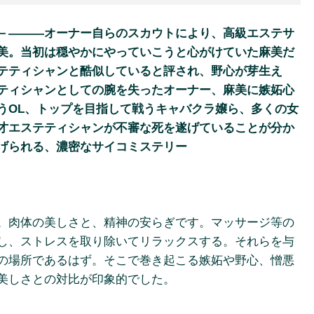
－―――オーナー自らのスカウトにより、高級エステサ
美。当初は穏やかにやっていこうと心がけていた麻美だ
テティシャンと酷似していると評され、野心が芽生え
ティシャンとしての腕を失ったオーナー、麻美に嫉妬心
うOL、トップを目指して戦うキャバクラ嬢ら、多くの女
才エステティシャンが不審な死を遂げていることが分か
げられる、濃密なサイコミステリー
。肉体の美しさと、精神の安らぎです。マッサージ等の
し、ストレスを取り除いてリラックスする。それらを与
の場所であるはず。そこで巻き起こる嫉妬や野心、憎悪
美しさとの対比が印象的でした。