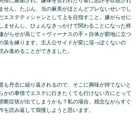
同僚に嫉妬され、嫌味を言われたり客に悪評を吹聴され
ません。たぶん、当の麻美がほとんどブレないせいでし
だエステティシャンとして上を目指すこと。嫌がらせに
しませんし、ひょんなきっかけで関わることになった柊
嫌がらせが高じて＜ヴィーナスの手＞自体が窮地に立つ
の策を練ります。主人公サイドが変に湿っぽくないの
読み進めることができました。
度も丹念に繰り返されるので、そこに興味が持てないと
らかの事情でエステに行きたくても行けない方にとって
禁断症状が出てしまうかも？私の場合、残念ながらすぐ
作を読み返して我慢しようと思います。