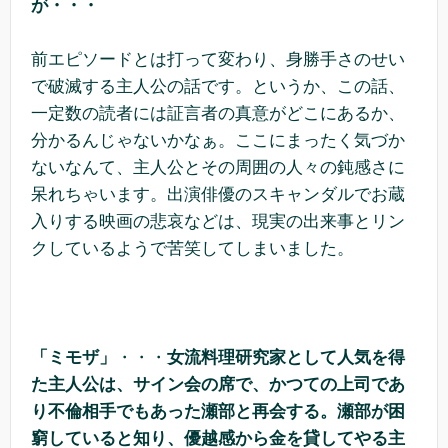
が・・・
前エピソードとは打って変わり、身勝手さのせい
で破滅する主人公の話です。というか、この話、
一定数の読者には証言者の真意がどこにあるか、
分かるんじゃないかなぁ。ここにまったく気づか
ないなんて、主人公とその周囲の人々の鈍感さに
呆れちゃいます。出演俳優のスキャンダルでお蔵
入りする映画の悲哀などは、現実の出来事とリン
クしているようで苦笑してしまいました。
「ミモザ」
・・・
女流料理研究家として人気を得
た主人公は、サイン会の席で、かつての上司であ
り不倫相手でもあった瀬部と再会する。瀬部が困
窮していると知り、優越感から金を貸してやる主