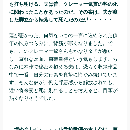
を打ち明ける。夫は昔、クレーマー気質の客の死
に関わったことがあったのだ。その客は、夫が渡
した脚立から転落して死んだのだが・・・・・
運が悪かった。何気ないこの一言に込められた積
年の恨みつらみに、背筋が寒くなりました。で
も、このクレーマー爺さんもかなりタチが悪い
し、哀れな反面、自業自得という気もします。ち
なみに本作で秘密を抱える夫は、恐らく収録作品
中で一番、自分の行為を真摯に悔やみ続けていま
す。そんな彼が、例え罪悪感から解放されても、
近い将来妻と死に別れることを考えると、目頭が
熱くなりそうでした。
「埋め合わせ」
・・・
小学校教師の主人公は、夏