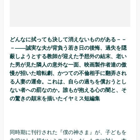
どんなに拭っても決して消えないものがある－－
－――誠実な夫が背負う若き日の後悔、過失を隠
蔽しようとする教師が迎えた予想外の結末、老い
た男が見た隣人の意外な一面、映画製作者達の傲
慢が招いた暗転劇、かつての不倫相手に翻弄され
る人妻の運命。これは、自らの過ちを償おうとし
ない者への罰なのか。誰もが抱える心の闇と、そ
の驚きの顛末を描いたイヤミス短編集
同時期に刊行された『僕の神さま』が、子どもを