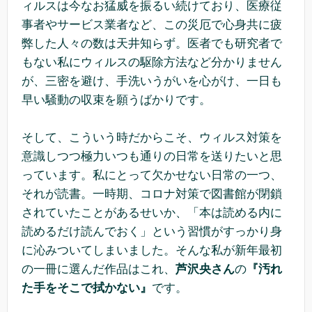
ィルスは今なお猛威を振るい続けており、医療従
事者やサービス業者など、この災厄で心身共に疲
弊した人々の数は天井知らず。医者でも研究者で
もない私にウィルスの駆除方法など分かりません
が、三密を避け、手洗いうがいを心がけ、一日も
早い騒動の収束を願うばかりです。
そして、こういう時だからこそ、ウィルス対策を
意識しつつ極力いつも通りの日常を送りたいと思
っています。私にとって欠かせない日常の一つ、
それが読書。一時期、コロナ対策で図書館が閉鎖
されていたことがあるせいか、「本は読める内に
読めるだけ読んでおく」という習慣がすっかり身
に沁みついてしまいました。そんな私が新年最初
の一冊に選んだ作品はこれ、
芦沢央さん
の
『汚れ
た手をそこで拭かない』
です。