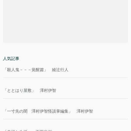
人気記事
「殺人鬼－－－覚醒篇」 綾辻行人
「ととはり屋敷」 澤村伊智
「一寸先の闇 澤村伊智怪談掌編集」 澤村伊智