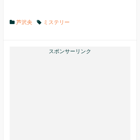
e
er
n
b
a
芦沢央
ミステリー
o
o
k
スポンサーリンク