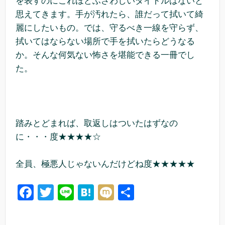
を表すのにこれほどふさわしいタイトルはないと
思えてきます。手が汚れたら、誰だって拭いて綺
麗にしたいもの。では、守るべき一線を守らず、
拭いてはならない場所で手を拭いたらどうなる
か。そんな何気ない怖さを堪能できる一冊でし
た。
踏みとどまれば、取返しはついたはずなの
に・・・度★★★★☆
全員、極悪人じゃないんだけどね度★★★★★
F
T
Li
H
M
共
a
wi
n
at
ixi
有
c
tt
e
e