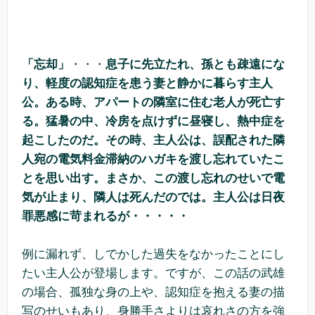
「忘却」
・・・
息子に先立たれ、孫とも疎遠にな
り、軽度の認知症を患う妻と静かに暮らす主人
公。ある時、アパートの隣室に住む老人が死亡す
る。猛暑の中、冷房を点けずに昼寝し、熱中症を
起こしたのだ。その時、主人公は、誤配された隣
人宛の電気料金滞納のハガキを渡し忘れていたこ
とを思い出す。まさか、この渡し忘れのせいで電
気が止まり、隣人は死んだのでは。主人公は日夜
罪悪感に苛まれるが・・・・・
例に漏れず、しでかした過失をなかったことにし
たい主人公が登場します。ですが、この話の武雄
の場合、孤独な身の上や、認知症を抱える妻の描
写のせいもあり、身勝手さよりは哀れさの方を強