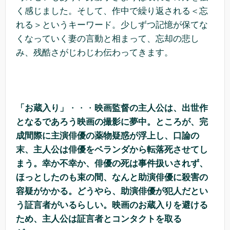
く感じました。そして、作中で繰り返される＜忘
れる＞というキーワード。少しずつ記憶が保てな
くなっていく妻の言動と相まって、忘却の悲し
み、残酷さがじわじわ伝わってきます。
「お蔵入り」
・・・
映画監督の主人公は、出世作
となるであろう映画の撮影に夢中。ところが、完
成間際に主演俳優の薬物疑惑が浮上し、口論の
末、主人公は俳優をベランダから転落死させてし
まう。幸か不幸か、俳優の死は事件扱いされず、
ほっとしたのも束の間、なんと助演俳優に殺害の
容疑がかかる。どうやら、助演俳優が犯人だとい
う証言者がいるらしい。映画のお蔵入りを避ける
ため、主人公は証言者とコンタクトを取る