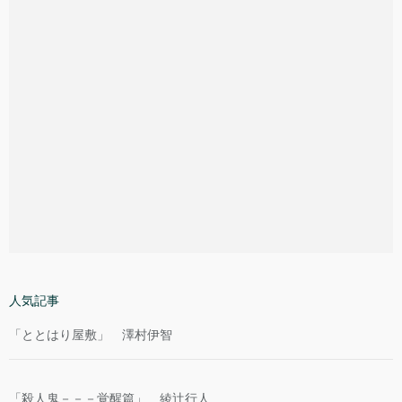
人気記事
「ととはり屋敷」 澤村伊智
「殺人鬼－－－覚醒篇」 綾辻行人