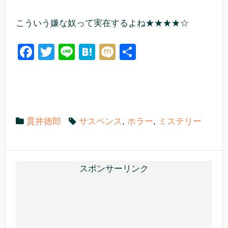
こういう嫌な奴って実在するよね★★★★☆
F
T
Li
H
M
共
a
wi
n
at
ixi
有
c
tt
e
e
e
er
n
b
a
貫井徳郎
サスペンス
,
ホラー
,
ミステリー
o
o
k
スポンサーリンク