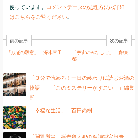
使っています。
コメントデータの処理方法の詳細
はこちらをご覧ください
。
前の記事
次の記事
「欺瞞の殺意」 深木章子
「宇宙のみなしご」 森絵
都
「３分で読める！一日の終わりに読むお酒の
物語」 「このミステリーがすごい！」編集
部
「幸福な生活」 百田尚樹
「閲覧厳禁 猟奇殺人犯の精神鑑定報告