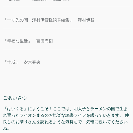
「一寸先の闇 澤村伊智怪談掌編集」 澤村伊智
「幸福な生活」 百田尚樹
「十戒」 夕木春央
ごあいさつ
「はいくる」にようこそ！ここでは、明太子とラーメンの国で生ま
れ育ったライオンまるのお気楽な読書ライフを綴っていきます。 仲
良しのお隣りさんを訪ねるような気持ちで、気軽に覗いてください
ね。