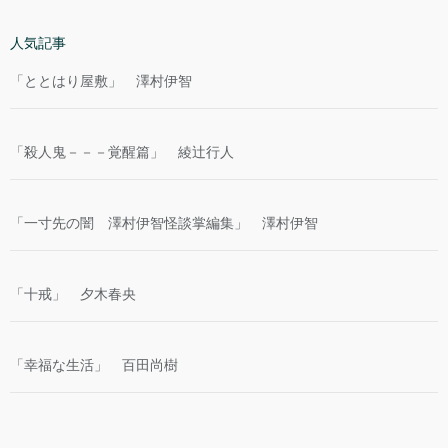
人気記事
「ととはり屋敷」 澤村伊智
「殺人鬼－－－覚醒篇」 綾辻行人
「一寸先の闇 澤村伊智怪談掌編集」 澤村伊智
「十戒」 夕木春央
「幸福な生活」 百田尚樹