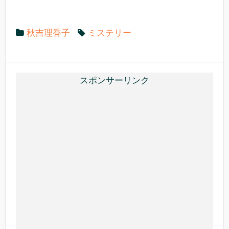
e
er
n
b
a
秋吉理香子
ミステリー
o
o
k
スポンサーリンク