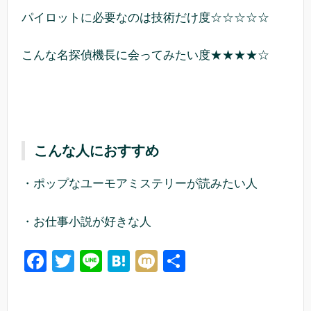
パイロットに必要なのは技術だけ度☆☆☆☆☆
こんな名探偵機長に会ってみたい度★★★★☆
こんな人におすすめ
・ポップなユーモアミステリーが読みたい人
・お仕事小説が好きな人
F
T
Li
H
M
共
a
wi
n
at
ixi
有
c
tt
e
e