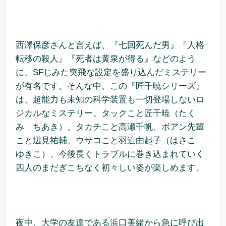
西澤保彦さんと言えば、『七回死んだ男』『人格
転移の殺人』『死者は黄泉が得る』などのよう
に、SFじみた突飛な設定を盛り込んだミステリー
が有名です。そんな中、この『匠千暁シリーズ』
は、超能力も未知の科学装置も一切登場しないロ
ジカルなミステリー。タックこと匠千暁（たく
み ちあき）、タカチこと高瀬千帆、ボアン先輩
こと辺見祐輔、ウサコこと羽迫由起子（はさこ
ゆきこ）、今後長くトラブルに巻き込まれていく
四人のまだぎこちなく初々しい姿が楽しめます。
夜中、大学の友達である浜口美緒から急に呼び出