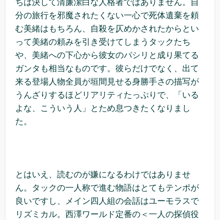
ちは決して清廉潔白な人格者ではありません。自
分の旅行を邪魔されたくない一心で死体遺棄を頼
む美緒はもちろん、自殺を仄めかされたからとい
って美緒の頼みを引き受けてしまうタックたち
や、美緒への下心から彼女のパシリと成り果てる
ガンタも相当なものです。彼らだけでなく、出て
来る登場人物全員が垣間見せる身勝手さの描写が
うんざりするほどリアリティたっぷりで、「いる
よな、こういう人」とため息つきたくなりまし
た。
とはいえ、読むのが嫌になるわけではありませ
ん。タックの一人称で進む物語はとてもテンポが
良いですし、メイン四人組の会話はユーモラスで
リズミカル。西澤ワールド定番の＜一人の探偵役