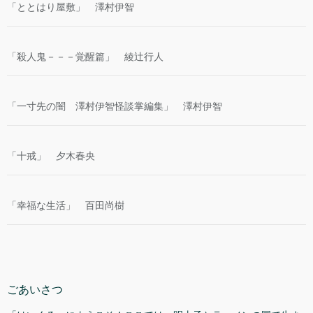
「ととはり屋敷」 澤村伊智
「殺人鬼－－－覚醒篇」 綾辻行人
「一寸先の闇 澤村伊智怪談掌編集」 澤村伊智
「十戒」 夕木春央
「幸福な生活」 百田尚樹
ごあいさつ