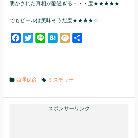
明かされた真相が酷過ぎる・・・度★★★★★
でもビールは美味そうだ度★★★★☆
F
T
Li
H
M
共
a
wi
n
at
ixi
有
c
tt
e
e
e
er
n
b
a
西澤保彦
ミステリー
o
o
k
スポンサーリンク