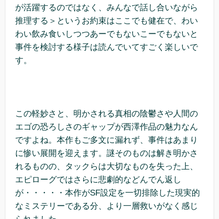
が活躍するのではなく、みんなで話し合いながら
推理する＞というお約束はここでも健在で、わい
わい飲み食いしつつあーでもないこーでもないと
事件を検討する様子は読んでいてすごく楽しいで
す。
この軽妙さと、明かされる真相の陰鬱さや人間の
エゴの恐ろしさのギャップが西澤作品の魅力なん
ですよね。本作もご多文に漏れず、事件はあまり
に惨い展開を迎えます。謎そのものは解き明かさ
れるものの、タックらは大切なものを失った上、
エピローグではさらに悲劇的などんでん返し
が・・・・・本作がSF設定を一切排除した現実的
なミステリーである分、より一層救いがなく感じ