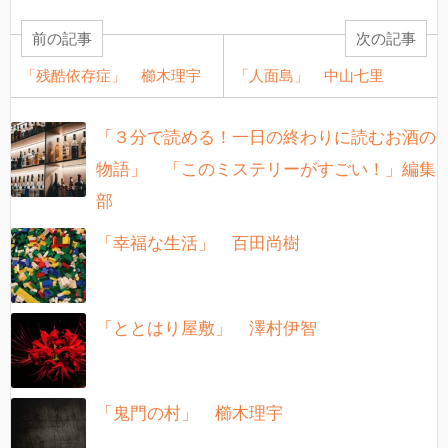
前の記事
次の記事
「残酷依存症」 櫛木理宇
「人面島」 中山七里
「３分で読める！一日の終わりに読むお酒の
物語」 「このミステリーがすごい！」編集
部
「幸福な生活」 百田尚樹
「ととはり屋敷」 澤村伊智
「鬼門の村」 櫛木理宇