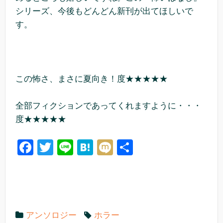
シリーズ、今後もどんどん新刊が出てほしいで
す。
この怖さ、まさに夏向き！度★★★★★
全部フィクションであってくれますように・・・
度★★★★★
F
T
Li
H
M
共
a
wi
n
at
ixi
有
c
tt
e
e
e
er
n
b
a
アンソロジー
ホラー