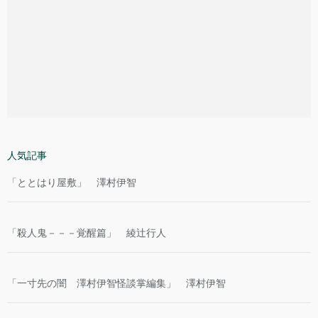
人気記事
「ととはり屋敷」 澤村伊智
「殺人鬼－－－覚醒篇」 綾辻行人
「一寸先の闇 澤村伊智怪談掌編集」 澤村伊智