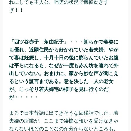
れにしても主人公、咄嗟の状況で機転効きす
ぎ！！
「四ツ谷赤子 角由紀子」
・・・
朗らかで容姿に
も優れ、近隣住民から好かれていた若夫婦。やが
て妻は妊娠し、十月十日の後に膨らんでいたお腹
は平らになるも、なぜか一度も赤ん坊を連れて外
出していない。おまけに、家から妙な声が聞こえ
るという証言まである。意を決した一人の老女
が、こっそり若夫婦宅の様子を見に行くのだ
が・・・・・
まるで日本昔話に出てきそうな因縁話でした。若
夫婦の所業が、ここまで凄惨な報いを受けなきゃ
ならないほどのことなのか分からないところも、