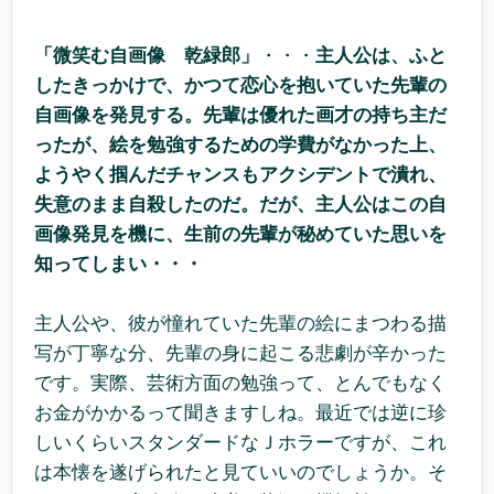
「微笑む自画像 乾緑郎」
・・・
主人公は、ふと
したきっかけで、かつて恋心を抱いていた先輩の
自画像を発見する。先輩は優れた画才の持ち主だ
ったが、絵を勉強するための学費がなかった上、
ようやく掴んだチャンスもアクシデントで潰れ、
失意のまま自殺したのだ。だが、主人公はこの自
画像発見を機に、生前の先輩が秘めていた思いを
知ってしまい・・・
主人公や、彼が憧れていた先輩の絵にまつわる描
写が丁寧な分、先輩の身に起こる悲劇が辛かった
です。実際、芸術方面の勉強って、とんでもなく
お金がかかるって聞きますしね。最近では逆に珍
しいくらいスタンダードなＪホラーですが、これ
は本懐を遂げられたと見ていいのでしょうか。そ