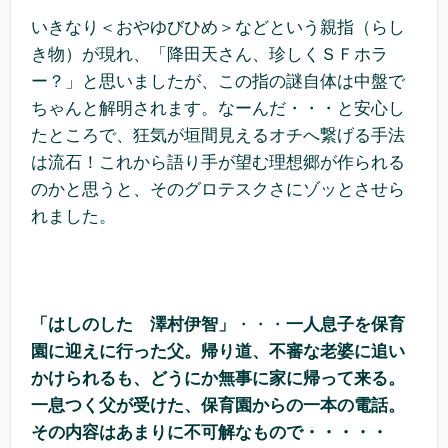
いきなり＜おやゆびひめ＞などという親指（らし
き物）が現れ、「降田天さん、珍しくＳＦホラ
ー？」と思いましたが、この指の謎自体は中盤で
ちゃんと解明されます。なーんだ・・・と安心し
たところで、狂気が垣間見えるオチへ繋げる手法
は流石！これから語り手が望む理想郷が作られる
のかと思うと、そのグロテスクさにゾッとさせら
れました。
「はしのした 澤村伊智」
・・・
一人息子を保育
園に迎えに行った父。帰り道、不審な老婆に追い
かけられるも、どうにか無事に家に帰って来る。
一息つく父が受けた、保育園からの一本の電話。
その内容はあまりに不可解なもので・・・・・