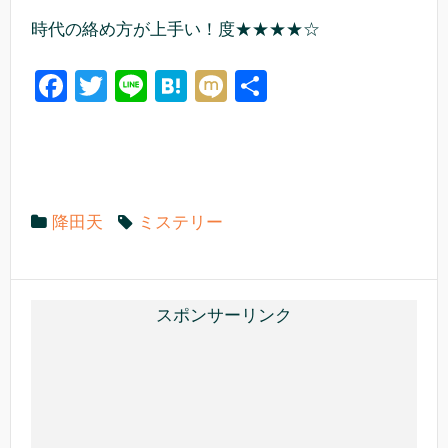
時代の絡め方が上手い！度★★★★☆
F
T
Li
H
M
共
a
wi
n
at
ixi
有
c
tt
e
e
e
er
n
b
a
降田天
ミステリー
o
o
k
スポンサーリンク