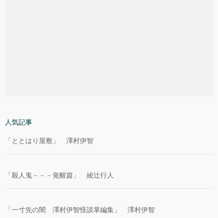
人気記事
「ととはり屋敷」 澤村伊智
「殺人鬼－－－覚醒篇」 綾辻行人
「一寸先の闇 澤村伊智怪談掌編集」 澤村伊智