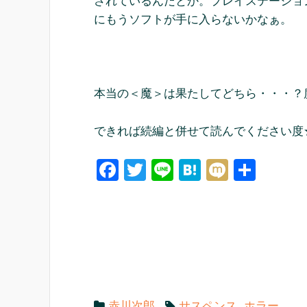
されているんだとか。プレイステーショ
にもうソフトが手に入らないかなぁ。
本当の＜魔＞は果たしてどちら・・・？
できれば続編と併せて読んでください度
F
T
Li
H
M
共
a
wi
n
at
ixi
有
c
tt
e
e
e
er
n
b
a
o
o
赤川次郎
サスペンス
,
ホラー