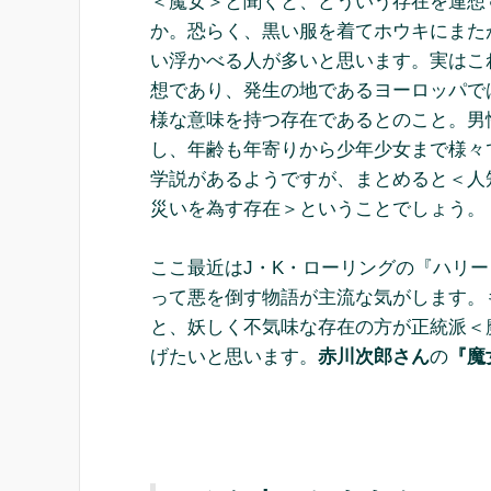
＜魔女＞と聞くと、どういう存在を連想
か。恐らく、黒い服を着てホウキにまた
い浮かべる人が多いと思います。実はこ
想であり、発生の地であるヨーロッパで
様な意味を持つ存在であるとのこと。男
し、年齢も年寄りから少年少女まで様々
学説があるようですが、まとめると＜人
災いを為す存在＞ということでしょう。
ここ最近はJ・K・ローリングの『ハリ
って悪を倒す物語が主流な気がします。
と、妖しく不気味な存在の方が正統派＜
げたいと思います。
赤川次郎さん
の
『魔