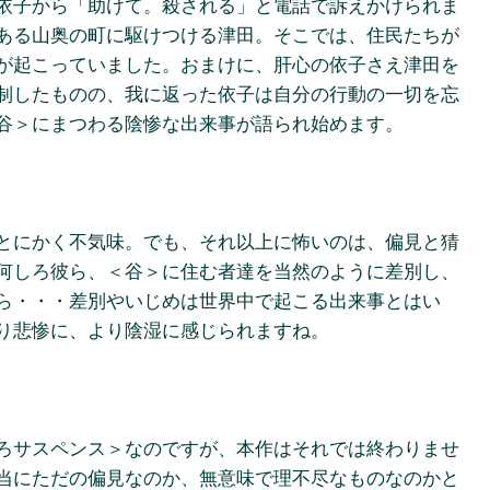
依子から「助けて。殺される」と電話で訴えかけられま
ある山奥の町に駆けつける津田。そこでは、住民たちが
が起こっていました。おまけに、肝心の依子さえ津田を
制したものの、我に返った依子は自分の行動の一切を忘
谷＞にまつわる陰惨な出来事が語られ始めます。
とにかく不気味。でも、それ以上に怖いのは、偏見と猜
何しろ彼ら、＜谷＞に住む者達を当然のように差別し、
ら・・・差別やいじめは世界中で起こる出来事とはい
り悲惨に、より陰湿に感じられますね。
ろサスペンス＞なのですが、本作はそれでは終わりませ
当にただの偏見なのか、無意味で理不尽なものなのかと