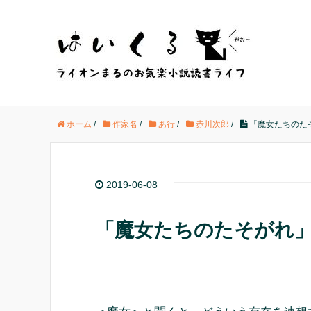
ホーム
/
作家名
/
あ行
/
赤川次郎
/
「魔女たちのた
2019-06-08
「魔女たちのたそがれ