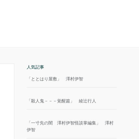
人気記事
「ととはり屋敷」 澤村伊智
「殺人鬼－－－覚醒篇」 綾辻行人
「一寸先の闇 澤村伊智怪談掌編集」 澤村
伊智