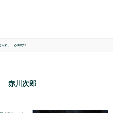
そがれ」 赤川次郎
」 赤川次郎