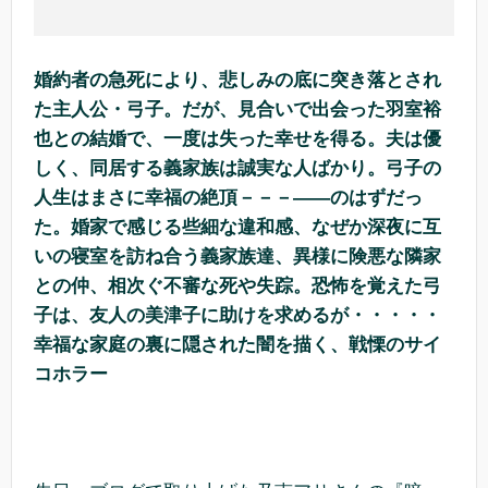
婚約者の急死により、悲しみの底に突き落とされ
た主人公・弓子。だが、見合いで出会った羽室裕
也との結婚で、一度は失った幸せを得る。夫は優
しく、同居する義家族は誠実な人ばかり。弓子の
人生はまさに幸福の絶頂－－－――のはずだっ
た。婚家で感じる些細な違和感、なぜか深夜に互
いの寝室を訪ね合う義家族達、異様に険悪な隣家
との仲、相次ぐ不審な死や失踪。恐怖を覚えた弓
子は、友人の美津子に助けを求めるが・・・・・
幸福な家庭の裏に隠された闇を描く、戦慄のサイ
コホラー