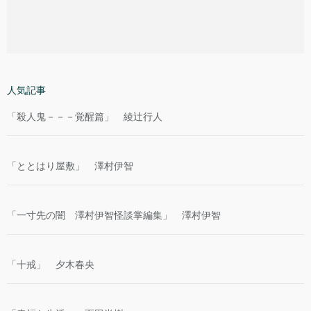
人気記事
「殺人鬼－－－覚醒篇」 綾辻行人
「ととはり屋敷」 澤村伊智
「一寸先の闇 澤村伊智怪談掌編集」 澤村伊智
「十戒」 夕木春央