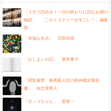
「３分で読める！一日の終わりに読むお酒の
物語」 「このミステリーがすごい！」編集
部
「幸福な生活」 百田尚樹
「おしまいの日」 新井素子
「閲覧厳禁 猟奇殺人犯の精神鑑定報告
書」 知念実希人
「ボッコちゃん」 星新一