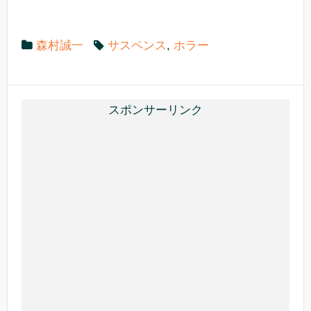
e
er
n
b
a
森村誠一
サスペンス
,
ホラー
o
o
k
スポンサーリンク