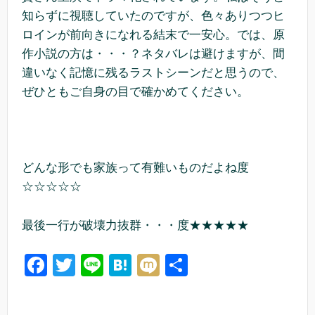
知らずに視聴していたのですが、色々ありつつヒ
ロインが前向きになれる結末で一安心。では、原
作小説の方は・・・？ネタバレは避けますが、間
違いなく記憶に残るラストシーンだと思うので、
ぜひともご自身の目で確かめてください。
どんな形でも家族って有難いものだよね度
☆☆☆☆☆
最後一行が破壊力抜群・・・度★★★★★
F
T
Li
H
M
共
a
wi
n
at
ixi
有
c
tt
e
e