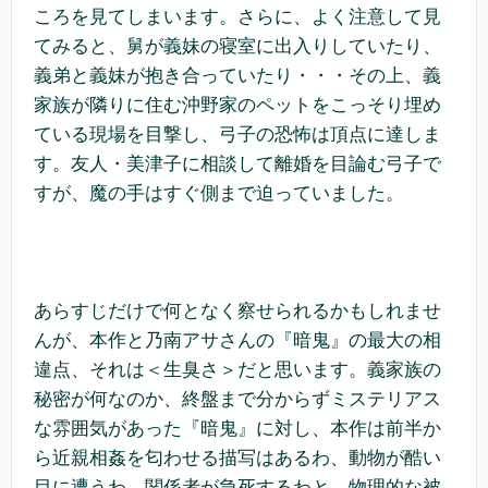
ころを見てしまいます。さらに、よく注意して見
てみると、舅が義妹の寝室に出入りしていたり、
義弟と義妹が抱き合っていたり・・・その上、義
家族が隣りに住む沖野家のペットをこっそり埋め
ている現場を目撃し、弓子の恐怖は頂点に達しま
す。友人・美津子に相談して離婚を目論む弓子で
すが、魔の手はすぐ側まで迫っていました。
あらすじだけで何となく察せられるかもしれませ
んが、本作と乃南アサさんの『暗鬼』の最大の相
違点、それは＜生臭さ＞だと思います。義家族の
秘密が何なのか、終盤まで分からずミステリアス
な雰囲気があった『暗鬼』に対し、本作は前半か
ら近親相姦を匂わせる描写はあるわ、動物が酷い
目に遭うわ、関係者が急死するわと、物理的な被