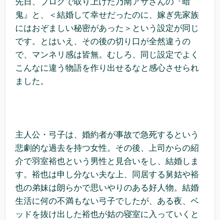
先日、ブログで取り上げた乃南アサさんの『暗
鬼』と、＜結婚して幸せだったのに、嫁ぎ先家族
にはおぞましい秘密があった＞という設定が同じ
です。とはいえ、その後の切り口が全然違うの
で、マンネリ感は皆無。むしろ、同じ設定でよく
こんなに違う物語を作り出せるなと感心させられ
ました。
主人公・弓子は、婚約者が事故で急死するという
悲劇的な過去を持つ女性。その後、上司からの紹
介で羽室裕也という男性と見合いをし、結婚しま
す。裕也は申し分ない夫な上、同居する舅姑や裕
也の弟妹は朗らかで思いやりのある好人物。結婚
生活に何の不満もない弓子でしたが、ある夜、ベ
ッドを抜け出した裕也が姑の寝室に入っていくと