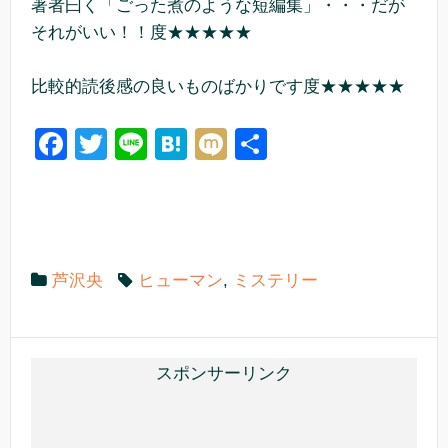
著者曰く「ごった煮のような短編集」・・・だが
それがいい！！度★★★★★
比較的読後感の良いものばかりです度★★★★★
F
T
Li
H
M
共
a
wi
n
at
ixi
有
c
tt
e
e
e
er
n
b
a
芦沢央
ヒューマン
,
ミステリー
o
o
k
スポンサーリンク