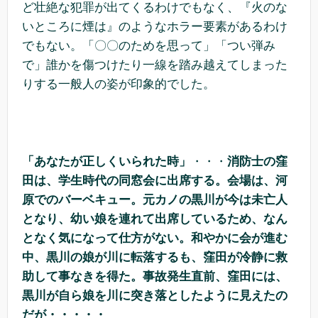
ど壮絶な犯罪が出てくるわけでもなく、『火のな
いところに煙は』のようなホラー要素があるわけ
でもない。「〇〇のためを思って」「つい弾み
で」誰かを傷つけたり一線を踏み越えてしまった
りする一般人の姿が印象的でした。
「あなたが正しくいられた時」
・・・
消防士の窪
田は、学生時代の同窓会に出席する。会場は、河
原でのバーベキュー。元カノの黒川が今は未亡人
となり、幼い娘を連れて出席しているため、なん
となく気になって仕方がない。和やかに会が進む
中、黒川の娘が川に転落するも、窪田が冷静に救
助して事なきを得た。事故発生直前、窪田には、
黒川が自ら娘を川に突き落としたように見えたの
だが・・・・・