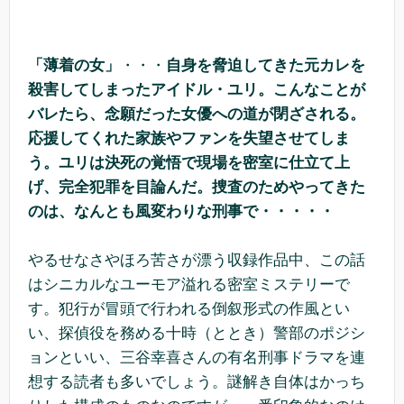
「薄着の女」
・・・
自身を脅迫してきた元カレを
殺害してしまったアイドル・ユリ。こんなことが
バレたら、念願だった女優への道が閉ざされる。
応援してくれた家族やファンを失望させてしま
う。ユリは決死の覚悟で現場を密室に仕立て上
げ、完全犯罪を目論んだ。捜査のためやってきた
のは、なんとも風変わりな刑事で・・・・・
やるせなさやほろ苦さが漂う収録作品中、この話
はシニカルなユーモア溢れる密室ミステリーで
す。犯行が冒頭で行われる倒叙形式の作風とい
い、探偵役を務める十時（ととき）警部のポジシ
ョンといい、三谷幸喜さんの有名刑事ドラマを連
想する読者も多いでしょう。謎解き自体はかっち