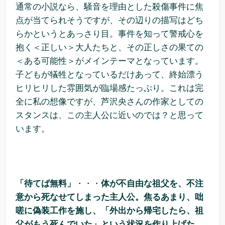
通常の小説なら、騒音を理由とした殺傷事件に焦
点が当てられそうですが、その辺りの描写はどち
らかというとあっさり目。事件を知って警戒心を
抱く＜正しい＞大人たちと、その正しさの果ての
＜ある可能性＞がメインテーマとなっています。
子どもが犠牲となっているだけあって、終始漂う
ヒリヒリした雰囲気が臨場感たっぷり。これは完
全に私の想像ですが、芦沢央さんの作家としての
スタンスは、この主人公に近いのでは？と思って
います。
「待てば無料」
・・・
体が不自由な祖父を、不注
意から死なせてしまった主人公。焦るあまり、咄
嗟に偽装工作を施し、「外出から帰宅したら、祖
父がもう死んでいた」という状況を作り上げた。