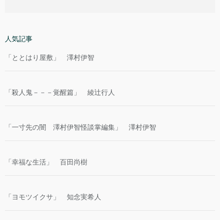
人気記事
「ととはり屋敷」 澤村伊智
「殺人鬼－－－覚醒篇」 綾辻行人
「一寸先の闇 澤村伊智怪談掌編集」 澤村伊智
「幸福な生活」 百田尚樹
「ヨモツイクサ」 知念実希人