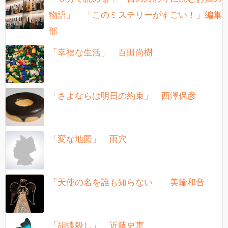
物語」 「このミステリーがすごい！」編集
部
「幸福な生活」 百田尚樹
「さよならは明日の約束」 西澤保彦
「変な地図」 雨穴
「天使の名を誰も知らない」 美輪和音
「胡蝶殺し」 近藤史恵