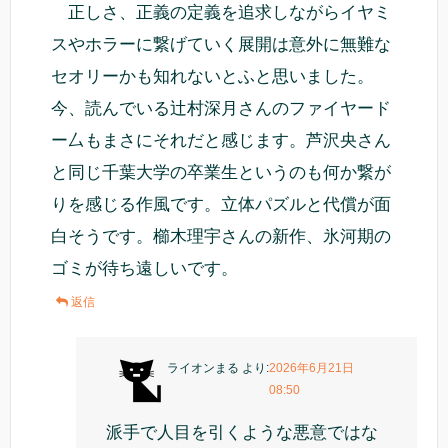
正しさ、正義の定義を追求しながらイヤミ
スやホラーに繋げていく展開は意外に無難な
セオリーかも知れないとふと思いました。
今、読んでいる辻村深月さんのファイヤード
ー厶もまさにそれだと感じます。芦沢央さん
と同じ千葉大学の卒業生というのも何か繋が
りを感じる作風です。立体パズルと代償が面
白そうです。櫛木理宇さんの新作、氷河期の
ゴミが待ち遠しいです。
返信
ライオンまる
より:
2026年6月21日
08:50
派手で人目を引くような悪意ではな