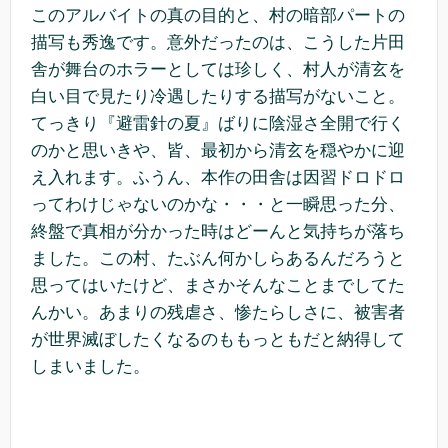
このアルバイトの真の目的と、村の暗部パートの
描写も秀逸です。意外だったのは、こうした片田
舎が舞台のホラーとしては珍しく、村人が清玄を
白い目で見たり冷遇したりする描写がないこと。
てっきり『避雷針の夏』ばりに陰湿さ全開で行く
のかと思いきや、皆、最初から清玄を穏やかに迎
え入れます。ふうん、本作の田舎は因習ドロドロ
ってわけじゃないのかな・・・と一瞬思った分、
終盤で真相が分かった時はどーんと気持ちが落ち
ました。この村、たぶん何かしらあるんだろうと
思ってはいたけど、まさかそんなことまでしてた
んかい。あまりの残虐さ、惨たらしさに、被害者
が世界滅ぼしたくなるのももっともだと納得して
しまいました。