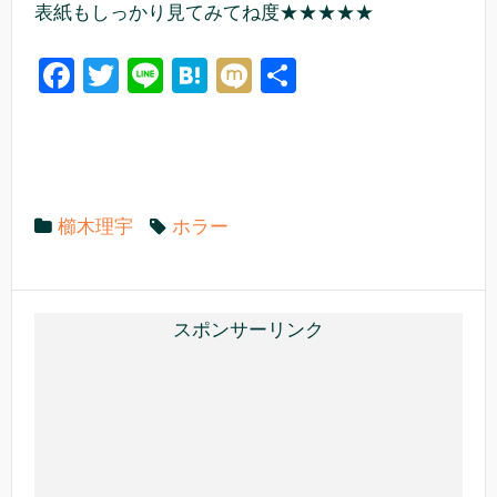
表紙もしっかり見てみてね度★★★★★
F
T
Li
H
M
共
a
wi
n
at
ixi
有
c
tt
e
e
e
er
n
b
a
櫛木理宇
ホラー
o
o
k
スポンサーリンク