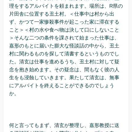
理をするアルバイトを頼まれます。場所は、R県の
片田舎に位置する丑土村。＜仕事中は村から出
ず、かつて一家惨殺事件が起こった家に滞在する
こと＞＜村の水や食べ物は決して口にしないこと
＞そんな二つの条件を課されて始まった仕事は、
嘉形のもとに届いた膨大な怪談話の中から、丑土
村に関わるものを探して清書するというものでし
た。清玄は仕事を進めるうち、丑土村に対して疑
念を抱き始めます。その疑念は、間もなく彼の人
生をも浸蝕していきます。果たして清玄は、無事
にアルバイトを終えることができるのでしょう
か。
何と言ってもまず、清玄が整理し、嘉形教授に送