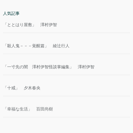
人気記事
「ととはり屋敷」 澤村伊智
「殺人鬼－－－覚醒篇」 綾辻行人
「一寸先の闇 澤村伊智怪談掌編集」 澤村伊智
「十戒」 夕木春央
「幸福な生活」 百田尚樹