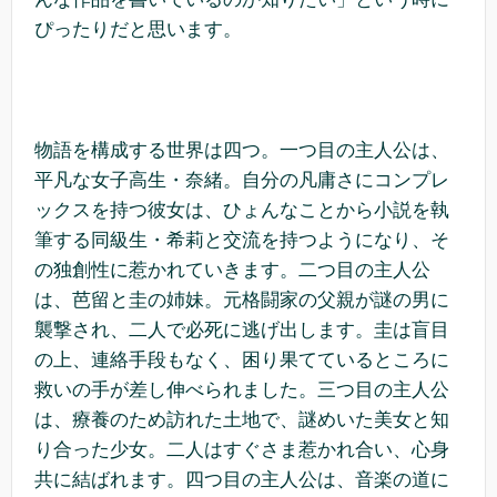
ぴったりだと思います。
物語を構成する世界は四つ。一つ目の主人公は、
平凡な女子高生・奈緒。自分の凡庸さにコンプレ
ックスを持つ彼女は、ひょんなことから小説を執
筆する同級生・希莉と交流を持つようになり、そ
の独創性に惹かれていきます。二つ目の主人公
は、芭留と圭の姉妹。元格闘家の父親が謎の男に
襲撃され、二人で必死に逃げ出します。圭は盲目
の上、連絡手段もなく、困り果てているところに
救いの手が差し伸べられました。三つ目の主人公
は、療養のため訪れた土地で、謎めいた美女と知
り合った少女。二人はすぐさま惹かれ合い、心身
共に結ばれます。四つ目の主人公は、音楽の道に