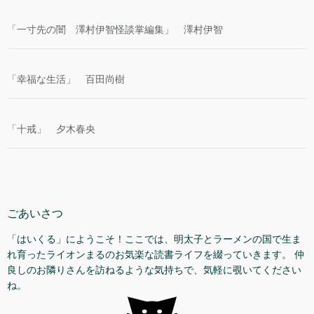
「一寸先の闇 澤村伊智怪談掌編集」 澤村伊智
「幸福な生活」 百田尚樹
「十戒」 夕木春央
ごあいさつ
「はいくる」にようこそ！ここでは、明太子とラーメンの国で生ま
れ育ったライオンまるのお気楽な読書ライフを綴っていきます。 仲
良しのお隣りさんを訪ねるような気持ちで、気軽に覗いてください
ね。