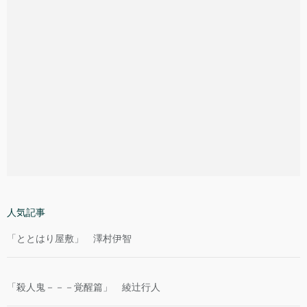
人気記事
「ととはり屋敷」 澤村伊智
「殺人鬼－－－覚醒篇」 綾辻行人