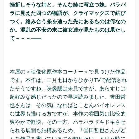
挫折しそうな姉と、そんな姉に苛立つ妹。バラバ
ラに見えた四つの物語が、クライマックスで結び
つく。絡み合う糸を辿った先にあるものは何なの
か。混乱の不安の末に彼女達が見たものは果たし
て－－－――
本屋の＜映像化原作本コーナー＞で見つけた作品
です。本作は、三月七日からひかりTVで配信され
たそうですね。映像版は未見ですが、あらすじは
超好みな感じだったので早速読みました。誉田哲
也さんは、その気になればとことんバイオレンス
な世界も描ける方ですが、本作の雰囲気は比較的
爽やかで軽快。その一方、ハラハラドキドキさせ
られる展開も結構あるため、「誉田哲也さんがど
んな作品を書いているのか知りたい」という時に