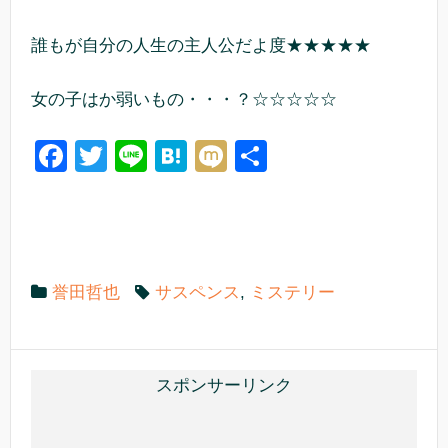
誰もが自分の人生の主人公だよ度★★★★★
女の子はか弱いもの・・・？☆☆☆☆☆
F
T
Li
H
M
共
a
wi
n
at
ixi
有
c
tt
e
e
e
er
n
b
a
誉田哲也
サスペンス
,
ミステリー
o
o
k
スポンサーリンク