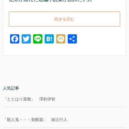
続きを読む
F
T
Li
H
M
共
a
wi
n
at
ixi
有
c
tt
e
e
e
er
n
b
a
o
人気記事
o
「ととはり屋敷」 澤村伊智
k
「殺人鬼－－－覚醒篇」 綾辻行人