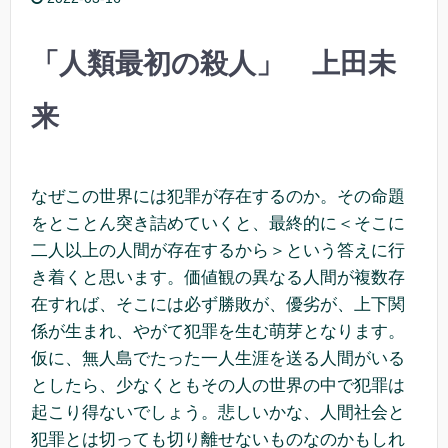
o
o
「人類最初の殺人」 上田未
k
来
なぜこの世界には犯罪が存在するのか。その命題
をとことん突き詰めていくと、最終的に＜そこに
二人以上の人間が存在するから＞という答えに行
き着くと思います。価値観の異なる人間が複数存
在すれば、そこには必ず勝敗が、優劣が、上下関
係が生まれ、やがて犯罪を生む萌芽となります。
仮に、無人島でたった一人生涯を送る人間がいる
としたら、少なくともその人の世界の中で犯罪は
起こり得ないでしょう。悲しいかな、人間社会と
犯罪とは切っても切り離せないものなのかもしれ