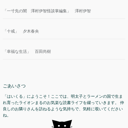
「一寸先の闇 澤村伊智怪談掌編集」 澤村伊智
「十戒」 夕木春央
「幸福な生活」 百田尚樹
ごあいさつ
「はいくる」にようこそ！ここでは、明太子とラーメンの国で生ま
れ育ったライオンまるのお気楽な読書ライフを綴っていきます。 仲
良しのお隣りさんを訪ねるような気持ちで、気軽に覗いてください
ね。