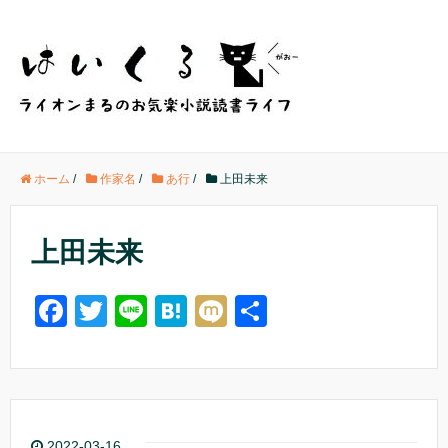
ホーム
/
作家名
/
あ行
/
上田未来
上田未来
F
T
Li
H
M
共
a
wi
n
at
ixi
有
c
tt
e
e
e
er
n
b
a
2022-03-16